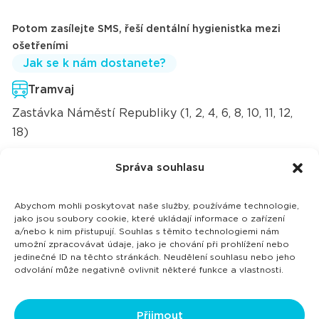
Potom zasílejte SMS, řeší dentální hygienistka mezi
ošetřeními
Jak se k nám dostanete?
Tramvaj
Zastávka Náměstí Republiky (1, 2, 4, 6, 8, 10, 11, 12,
18)
Autobus
Správa souhlasu
Zastávka ÚAN (Ústřední autobusové nádraží)
většina i meziměstských linek
Abychom mohli poskytovat naše služby, používáme technologie,
jako jsou soubory cookie, které ukládají informace o zařízení
Trolejbus
a/nebo k nim přistupují. Souhlas s těmito technologiemi nám
umožní zpracovávat údaje, jako je chování při prohlížení nebo
Zastávka Náměstí republiky (103, 104)
jedinečné ID na těchto stránkách. Neudělení souhlasu nebo jeho
odvolání může negativně ovlivnit některé funkce a vlastnosti.
Autem
Parkování 2 hodiny zdarma u Kauflandu a v
Přijmout