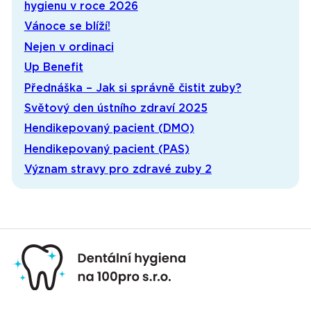
hygienu v roce 2026
Vánoce se blíží!
Nejen v ordinaci
Up Benefit
Přednáška – Jak si správně čistit zuby?
Světový den ústního zdraví 2025
Hendikepovaný pacient (DMO)
Hendikepovaný pacient (PAS)
Význam stravy pro zdravé zuby 2