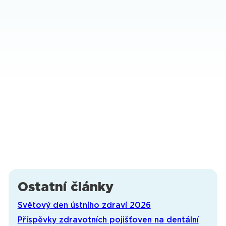
9. ledna 2025 | dh100pro
Benefit Plus
Vážení pacienti,
rádi bychom Vás informovali, že od
ledna 2025
nově přijímáme karty Benefit Plus.
PLATBU PROSÍM HLASTE PŘEDEM!
Ostatní články
Světový den ústního zdraví 2026
Příspěvky zdravotních pojišťoven na dentální