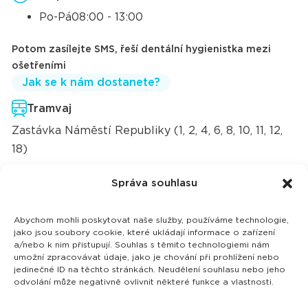
Po-Pá
08:00 - 13:00
Potom zasílejte SMS, řeší dentální hygienistka mezi
ošetřeními
Jak se k nám dostanete?
Tramvaj
Zastávka Náměstí Republiky (1, 2, 4, 6, 8, 10, 11, 12,
18)
Autobus
Správa souhlasu
Zastávka ÚAN (Ústřední autobusové nádraží)
většina i meziměstských linek
Abychom mohli poskytovat naše služby, používáme technologie,
jako jsou soubory cookie, které ukládají informace o zařízení
Trolejbus
a/nebo k nim přistupují. Souhlas s těmito technologiemi nám
umožní zpracovávat údaje, jako je chování při prohlížení nebo
Zastávka Náměstí republiky (103, 104)
jedinečné ID na těchto stránkách. Neudělení souhlasu nebo jeho
odvolání může negativně ovlivnit některé funkce a vlastnosti.
Autem