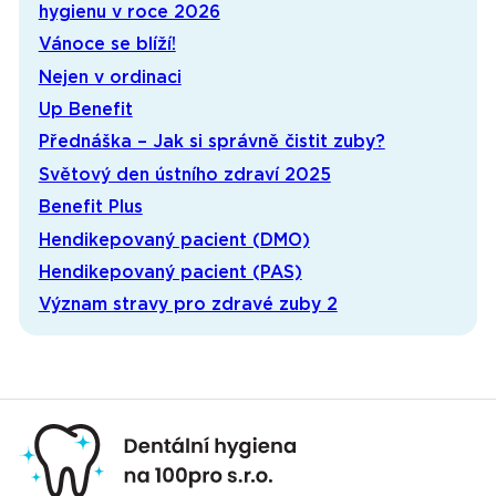
hygienu v roce 2026
Vánoce se blíží!
Nejen v ordinaci
Up Benefit
Přednáška – Jak si správně čistit zuby?
Světový den ústního zdraví 2025
Benefit Plus
Hendikepovaný pacient (DMO)
Hendikepovaný pacient (PAS)
Význam stravy pro zdravé zuby 2