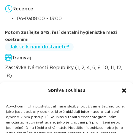
Recepce
Po-Pá
08:00 - 13:00
Potom zasílejte SMS, řeší dentální hygienistka mezi
ošetřeními
Jak se k nám dostanete?
Tramvaj
Zastávka Náměstí Republiky (1, 2, 4, 6, 8, 10, 11, 12,
18)
Autobus
Správa souhlasu
Zastávka ÚAN (Ústřední autobusové nádraží)
většina i meziměstských linek
Abychom mohli poskytovat naše služby, používáme technologie,
jako jsou soubory cookie, které ukládají informace o zařízení
Trolejbus
a/nebo k nim přistupují. Souhlas s těmito technologiemi nám
umožní zpracovávat údaje, jako je chování při prohlížení nebo
Zastávka Náměstí republiky (103, 104)
jedinečné ID na těchto stránkách. Neudělení souhlasu nebo jeho
odvolání může negativně ovlivnit některé funkce a vlastnosti.