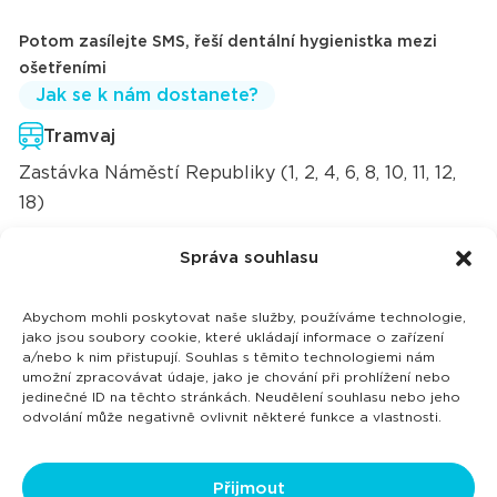
Potom zasílejte SMS, řeší dentální hygienistka mezi
ošetřeními
Jak se k nám dostanete?
Tramvaj
Zastávka Náměstí Republiky (1, 2, 4, 6, 8, 10, 11, 12,
18)
Autobus
Správa souhlasu
Zastávka ÚAN (Ústřední autobusové nádraží)
většina i meziměstských linek
Abychom mohli poskytovat naše služby, používáme technologie,
jako jsou soubory cookie, které ukládají informace o zařízení
Trolejbus
a/nebo k nim přistupují. Souhlas s těmito technologiemi nám
umožní zpracovávat údaje, jako je chování při prohlížení nebo
Zastávka Náměstí republiky (103, 104)
jedinečné ID na těchto stránkách. Neudělení souhlasu nebo jeho
odvolání může negativně ovlivnit některé funkce a vlastnosti.
Autem
Parkování 2 hodiny zdarma u Kauflandu a v
Přijmout
obchodním centru Nová Karolina